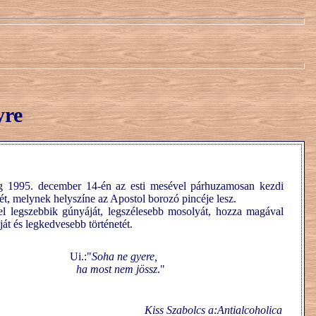
yre
g 1995. december 14-én az esti mesével párhuzamosan kezdi
yét, melynek helyszíne az Apostol borozó pincéje lesz.
el legszebbik gúnyáját, legszélesebb mosolyát, hozza magával
át és legkedvesebb történetét.
Ui.:"
Soha ne gyere,
ha most nem jössz
."
Kiss Szabolcs a:Antialcoholica