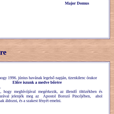
Major Domus
re
 hogy 1996. június havának legelső napján, tizenkilenc órakor
Előre iszunk a medve bőrére
.
ik, hogy meghívójával megérkezik, az illendő öltözékben és
harával jelenjék meg az Apostol Borozó Pincéjében, ahol
ak áldozni, és a szakest fényét emelni.