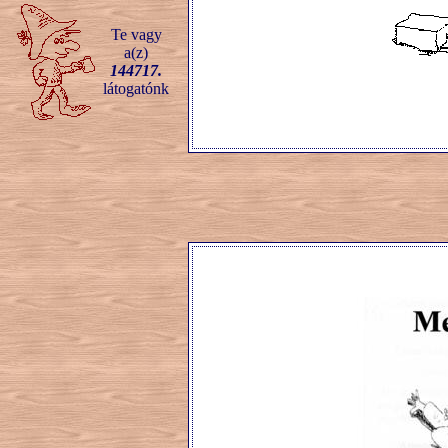
Te vagy
a(z)
144717.
látogatónk