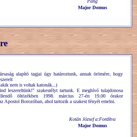
Pang
Major Domus
re
saság alapító tagjai úgy határoztunk, annak örömére, hogy
szerelt
 akik nem is voltak katonák...)
nd leszereltünk!" szakestélyt tartunk. E meghívó tulajdonosa
illendő öltözékben 1998. március 27-én 19.00 órakor
 Apostol Borozóban, ahol tartozik a szakest fényét emelni.
Kotán József a:Fordítva
Major Domus