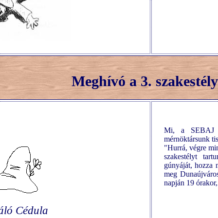
Meghívó a 3. szakestély
Mi, a SEBAJ Tá
mérnöktársunk tis
"Hurrá, végre m
szakestélyt tart
gúnyáját, hozza 
meg Dunaújváros
napján 19 órakor,
táló Cédula