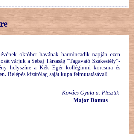
re
évének október havának harmincadik napján ezen
nosát várjuk a Sebaj Társaság "Tagavató Szakestély"-
ény helyszíne a Kék Egér kollégiumi korcsma és
en. Belépés kizárólag saját kupa felmutatásával!
Kovács Gyula a. Plesztik
Major Domus