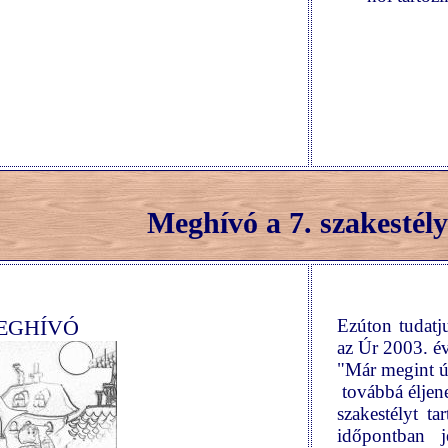
Meghívó a 7. szakestély
EGHÍVÓ
Ezúton tudatju
az Úr 2003. é
"Már megint ú
továbbá éljen
szakestélyt t
időpontban 