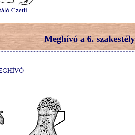
táló Czetli
Meghívó a 6. szakestély
EGHÍVÓ