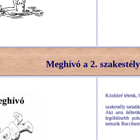
Meghívó a 2. szakestély
Közhírré tétetik,
szakestély tartatik
Aki arra ítéltet
legöblösebb po
tartozik Bacchusn