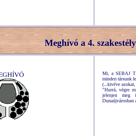
Meghívó a 4. szakestély
EGHÍVÓ
Mi, a SEBAJ Tár
minden társunk le
(...kivéve azokat,
"Hurrá, végre mi
jelenjen meg 
Dunaújvárosban az