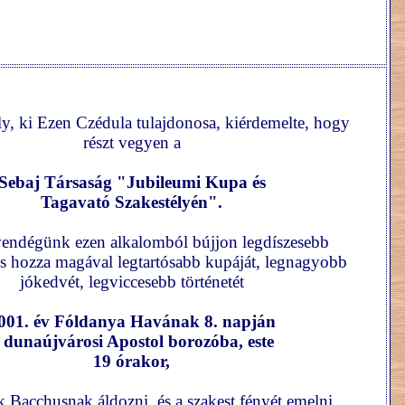
y, ki Ezen Czédula tulajdonosa, kiérdemelte, hogy
részt vegyen a
Sebaj Társaság "Jubileumi Kupa és
Tagavató Szakestélyén".
endégünk ezen alkalomból bújjon legdíszesebb
s hozza magával legtartósabb kupáját, legnagyobb
jókedvét, legviccesebb történetét
001. év Fóldanya Havának 8. napján
 dunaújvárosi Apostol borozóba, este
19 órakor,
ik Bacchusnak áldozni, és a szakest fényét emelni.