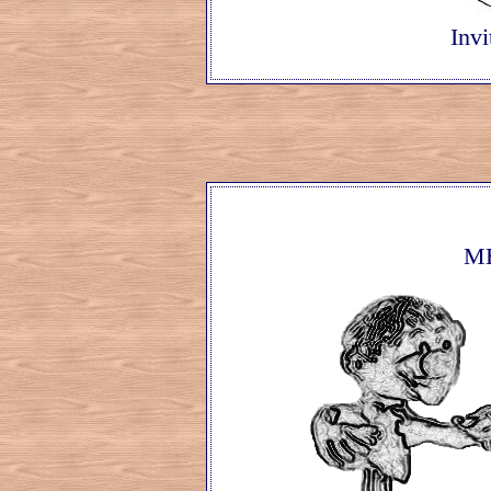
Invi
M