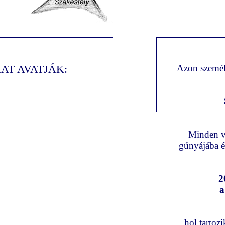
AT AVATJÁK:
Azon személ
Minden v
gúnyájába é
2
a
hol tartoz