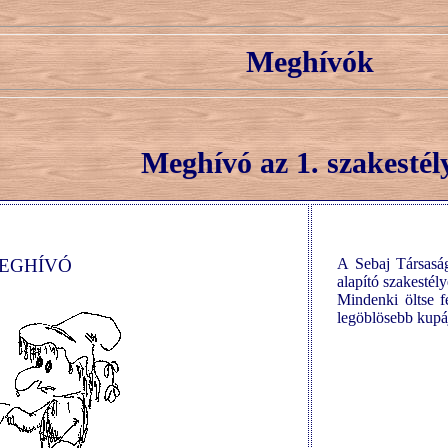
Meghívók
Meghívó az 1. szakestél
EGHÍVÓ
A Sebaj Társasá
alapító szakestél
Mindenki öltse f
legöblösebb kupáj