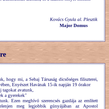
Kovács Gyula al. Plesztik
Major Domus
re
k, hogy mi, a Sebaj Társaság dicsőséges filiszterei,
vében, Enyészet Havának 15-ik napján 19 órakor
j tagokat avatunk,
ek a gyerekek"
artunk. Ezen meghívó szerencsés gazdája az említett
jelenjen meg legjobbik gúnyájában az Apostol