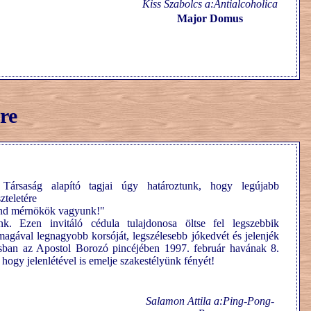
Kiss Szabolcs a:Antialcoholica
Major Domus
re
rsaság alapító tagjai úgy határoztunk, hogy legújabb
zteletére
ind mérnökök vagyunk!"
unk. Ezen invitáló cédula tulajdonosa öltse fel legszebbik
magával legnagyobb korsóját, legszélesebb jókedvét és jelenjék
ban az Apostol Borozó pincéjében 1997. február havának 8.
 hogy jelenlétével is emelje szakestélyünk fényét!
Salamon Attila a:Ping-Pong-