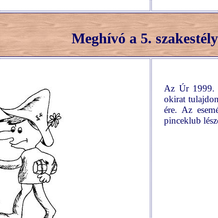
Meghívó a 5. szakestély
Az Úr 1999. 
okirat tulajdo
ére. Az esem
pinceklub lész